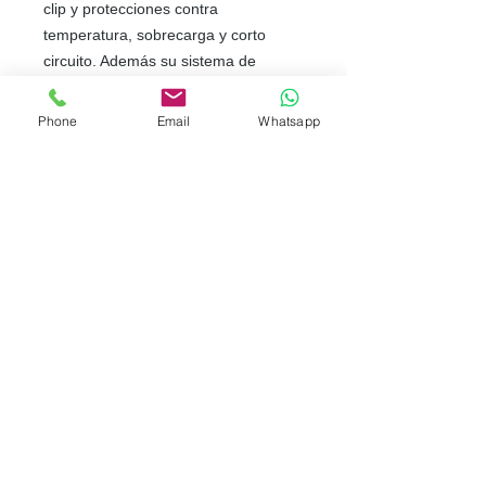
clip y protecciones contra
temperatura, sobrecarga y corto
circuito. Además su sistema de
ventilación automático garantiza un
trabajo eficaz. Aletas para montaje en
Phone
Email
Whatsapp
Rack. 2RU
Tel.
57 (601) 678 9959
Cel.
(57) 313 579 8722
By SION
comercial@sionsoluciones.com
all rights reserved
Calle 25G No. 85C - 31
Bogotá - Colombia
Whatsapp
Política de Privacidad