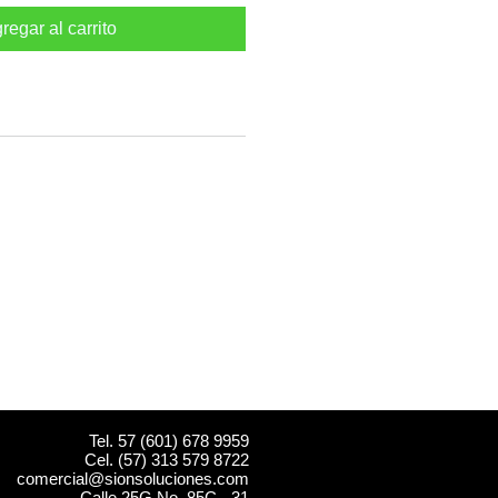
regar al carrito
Tel. 57 (601) 678 9959
Cel. (57) 313 579 8722
comercial@sionsoluciones.com
Calle 25G No. 85C - 31