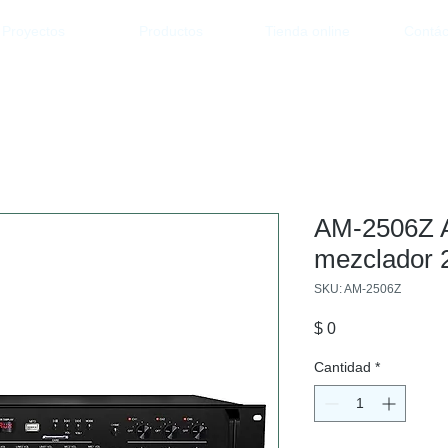
Proyectos
Productos
Tienda online
Contác
AM-2506Z A
mezclador 
SKU: AM-2506Z
Precio
$ 0
Cantidad
*