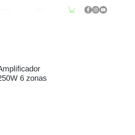
tenos
Blog
mplificador
250W 6 zonas